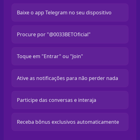
Baixe o app Telegram no seu dispositivo
Procure por "@0033BETOficial"
Toque em "Entrar" ou "Join"
Ative as notificações para não perder nada
Participe das conversas e interaja
Receba bônus exclusivos automaticamente