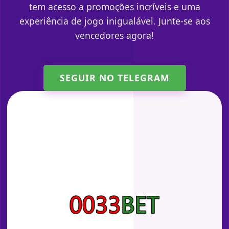
tem acesso a promoções incríveis e uma
experiência de jogo inigualável. Junte-se aos
vencedores agora!
SEGUIR NO TELEGRAM