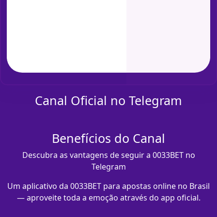
Canal Oficial no Telegram
Benefícios do Canal
Descubra as vantagens de seguir a 0033BET no
Telegram
Um aplicativo da 0033BET para apostas online no Brasil
— aproveite toda a emoção através do app oficial.