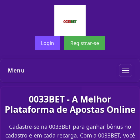
Login
Registrar-se
Menu
0033BET - A Melhor
Plataforma de Apostas Online
Cadastre-se na 0033BET para ganhar bônus no
cadastro e em cada recarga. Com a 0033BET, você