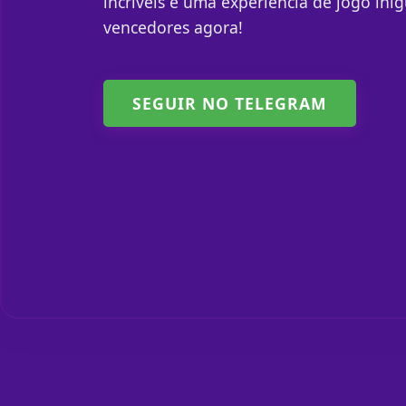
incríveis e uma experiência de jogo inig
vencedores agora!
SEGUIR NO TELEGRAM