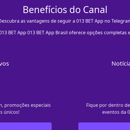
Benefícios do Canal
Descubra as vantagens de seguir a 013 BET App no Telegra
13 BET App 013 BET App Brasil oferece opções completas e
vos
Notíci
m, promoções especiais
Fique por dentro d
s únicos!
eventos da 