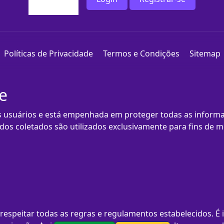
Políticas de Privacidade
Termos e Condições
Sitemap
de
us usuários e está empenhada em proteger todas as inform
os coletados são utilizados exclusivamente para fins de m
speitar todas as regras e regulamentos estabelecidos. É 