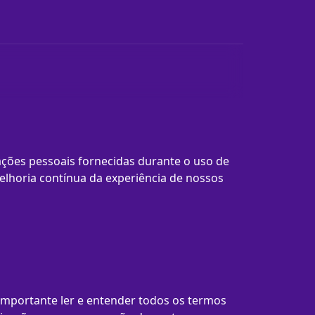
ações pessoais fornecidas durante o uso de
elhoria contínua da experiência de nossos
importante ler e entender todos os termos