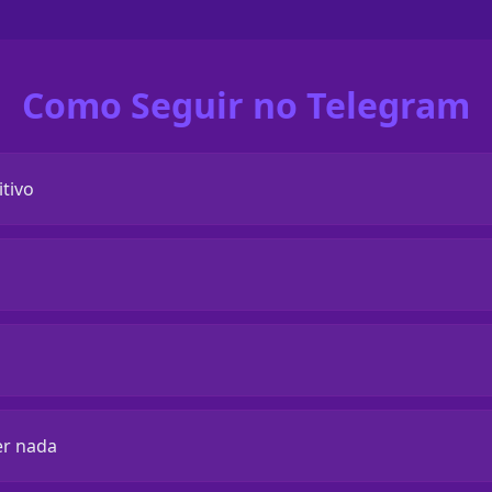
Como Seguir no Telegram
tivo
er nada