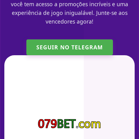
você tem acesso a promoções incríveis e uma
experiência de jogo inigualável. Junte-se aos
vencedores agora!
SEGUIR NO TELEGRAM