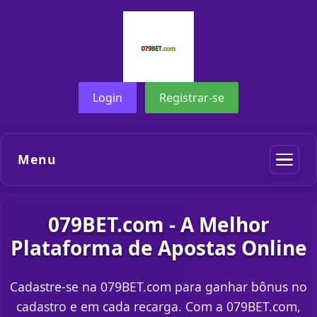
Login
Registrar-se
Menu
079BET.com - A Melhor
Plataforma de Apostas Online
Cadastre-se na 079BET.com para ganhar bônus no
cadastro e em cada recarga. Com a 079BET.com,