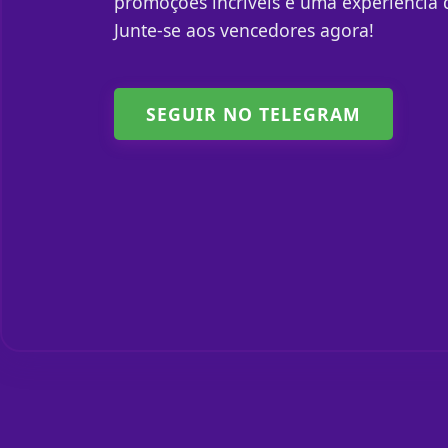
promoções incríveis e uma experiência d
Junte-se aos vencedores agora!
SEGUIR NO TELEGRAM