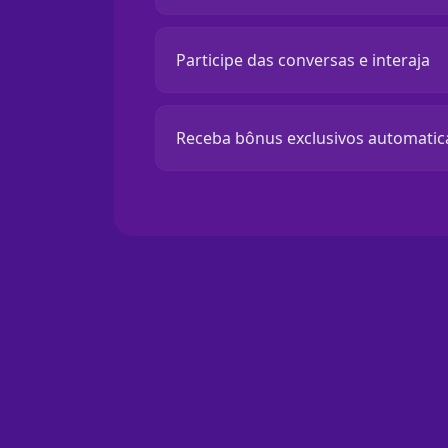
Participe das conversas e interaja
Receba bônus exclusivos automati