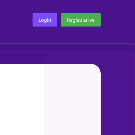
Login
Registrar-se