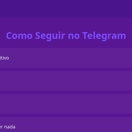
Como Seguir no Telegram
tivo
er nada