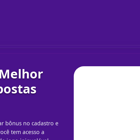
 Melhor
postas
r bônus no cadastro e
ocê tem acesso a