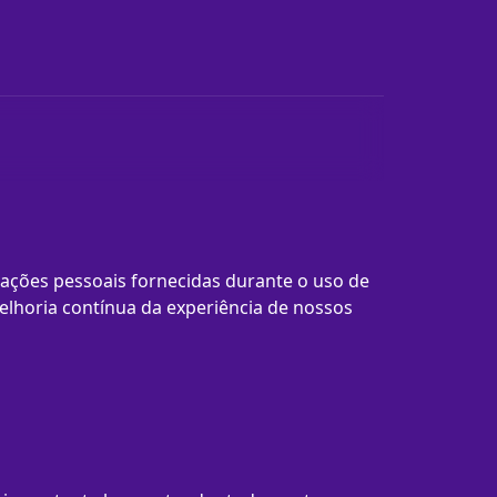
ações pessoais fornecidas durante o uso de
elhoria contínua da experiência de nossos