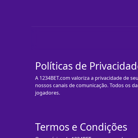
Políticas de Privacida
A 1234BET.com valoriza a privacidade de s
nossos canais de comunicação. Todos os dad
jogadores.
Termos e Condições