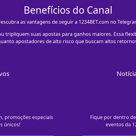
Benefícios do Canal
escubra as vantagens de seguir a 1234BET.com no Telegr
tripliquem suas apostas para ganhos maiores. Essa flexibil
uanto apostadores de alto risco que buscam altos retorno
vos
Notíci
m, promoções especiais
Fique por dentro d
s únicos!
eventos da 1