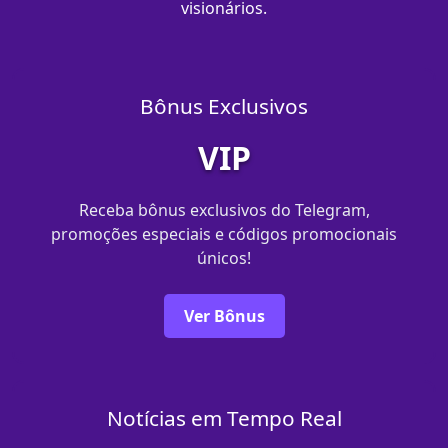
visionários.
Bônus Exclusivos
VIP
Receba bônus exclusivos do Telegram,
promoções especiais e códigos promocionais
únicos!
Ver Bônus
Notícias em Tempo Real