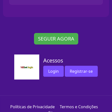
SEGUIR AGORA
Acessos
Login
Registrar-se
Políticas de Privacidade
Termos e Condições