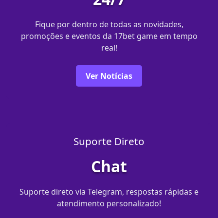
Fique por dentro de todas as novidades,
promoções e eventos da 17bet game em tempo
real!
Ver Notícias
Suporte Direto
Chat
Suporte direto via Telegram, respostas rápidas e
atendimento personalizado!