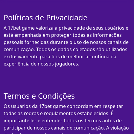
Políticas de Privacidade
A 17bet game valoriza a privacidade de seus usuários e
está empenhada em proteger todas as informações
pessoais fornecidas durante o uso de nossos canais de
comunicação. Todos os dados coletados são utilizados
exclusivamente para fins de melhoria contínua da
experiência de nossos jogadores.
Termos e Condições
Os usuários da 17bet game concordam em respeitar
todas as regras e regulamentos estabelecidos. É
importante ler e entender todos os termos antes de
participar de nossos canais de comunicação. A violação