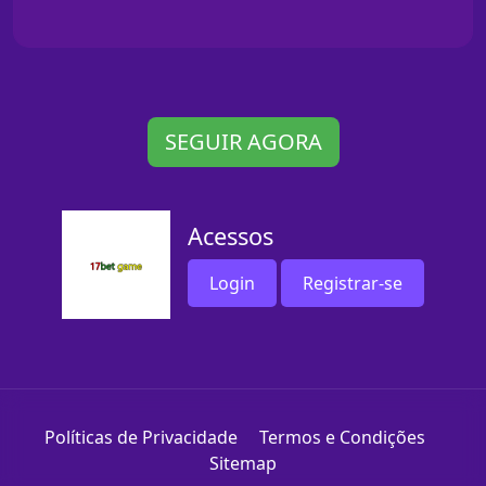
SEGUIR AGORA
Acessos
Login
Registrar-se
Políticas de Privacidade
Termos e Condições
Sitemap