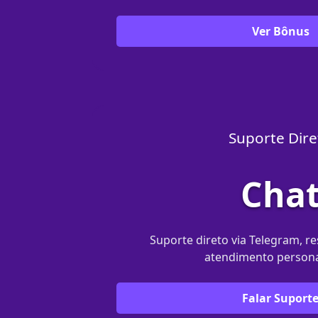
Ver Bônus
Suporte Dire
Cha
Suporte direto via Telegram, r
atendimento persona
Falar Suport