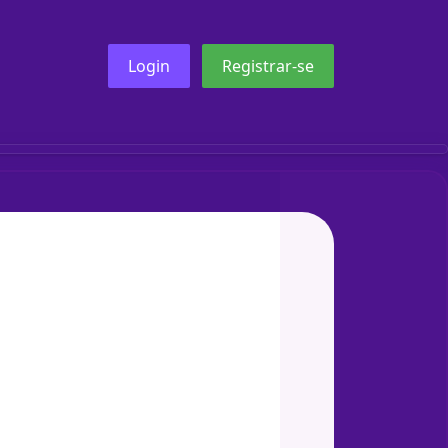
Login
Registrar-se