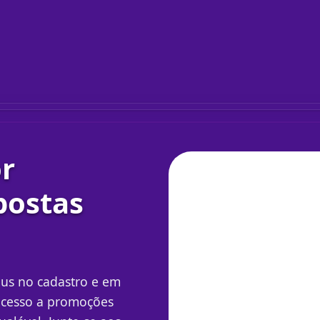
or
postas
us no cadastro e em
acesso a promoções