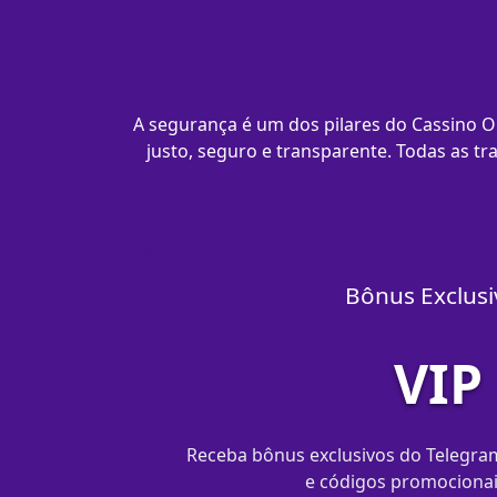
A segurança é um dos pilares do Cassino O
justo, seguro e transparente. Todas as t
Bônus Exclusi
VIP
Receba bônus exclusivos do Telegra
e códigos promocionai