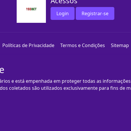
Acessos
Login
Registrar-se
Políticas de Privacidade
Termos e Condições
Sitemap
de
uários e está empenhada em proteger todas as informações
os coletados são utilizados exclusivamente para fins de m