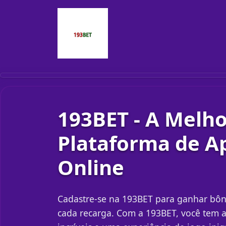
193BET - A Melh
Plataforma de A
Online
Cadastre-se na 193BET para ganhar bôn
cada recarga. Com a 193BET, você tem 