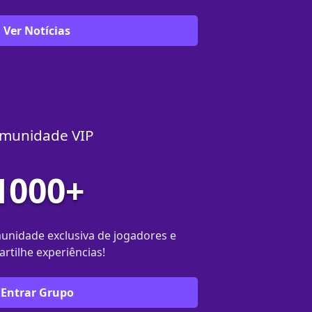
Ver Notícias
munidade VIP
1000+
unidade exclusiva de jogadores e
rtilhe experiências!
Entrar Grupo