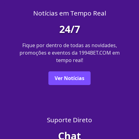
Notícias em Tempo Real
24/7
Fique por dentro de todas as novidades,
promoções e eventos da 1994BET.COM em
tempo real!
Ver Notícias
Suporte Direto
Chat