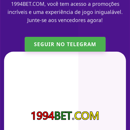
1994BET.COM, você tem acesso a promoções
incríveis e uma experiência de jogo inigualável.
Junte-se aos vencedores agora!
SEGUIR NO TELEGRAM