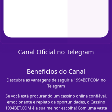
Canal Oficial no Telegram
Benefícios do Canal
Descubra as vantagens de seguir a 1994BET.COM no
Telegram
Se você está procurando um cassino online confiável,
emocionante e repleto de oportunidades, o Cassino
1994BET.COM é a sua melhor escolha! Com uma vasta