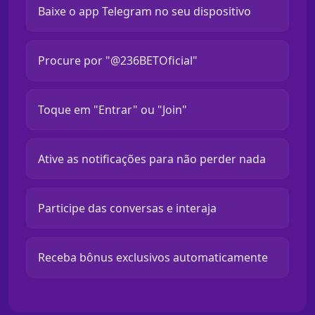
Baixe o app Telegram no seu dispositivo
Procure por "@236BETOficial"
Toque em "Entrar" ou "Join"
Ative as notificações para não perder nada
Participe das conversas e interaja
Receba bônus exclusivos automaticamente