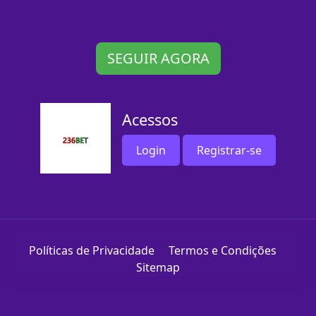
SEGUIR AGORA
Acessos
Login
Registrar-se
Políticas de Privacidade
Termos e Condições
Sitemap