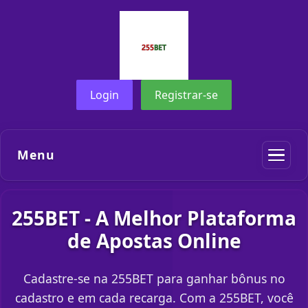
Login
Registrar-se
Menu
255BET - A Melhor Plataforma
de Apostas Online
Cadastre-se na 255BET para ganhar bônus no
cadastro e em cada recarga. Com a 255BET, você