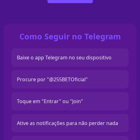
Como Seguir no Telegram
Baixe o app Telegram no seu dispositivo
Procure por "@255BETOficial"
Toque em "Entrar" ou "Join"
Ative as notificações para não perder nada