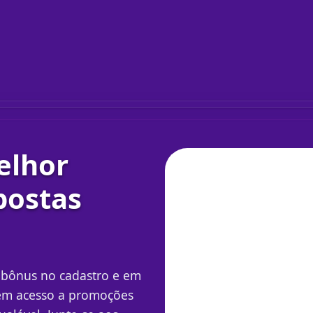
elhor
postas
 bônus no cadastro e em
tem acesso a promoções