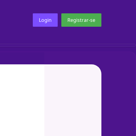
Login
Registrar-se