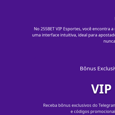
No 255BET VIP Esportes, você encontra a 
uma interface intuitiva, ideal para aposta
nunca
Bônus Exclusi
VIP
Receba bônus exclusivos do Telegra
e códigos promocionai