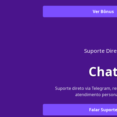
Ver Bônus
Suporte Dire
Cha
Suporte direto via Telegram, r
atendimento persona
Falar Suport