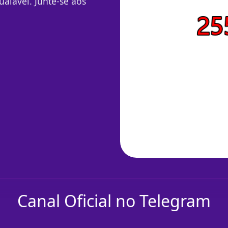
ualável. Junte-se aos
Canal Oficial no Telegram