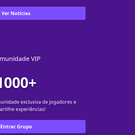
Ver Notícias
munidade VIP
1000+
unidade exclusiva de jogadores e
rtilhe experiências!
Entrar Grupo