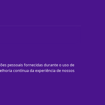
ções pessoais fornecidas durante o uso de
elhoria contínua da experiência de nossos