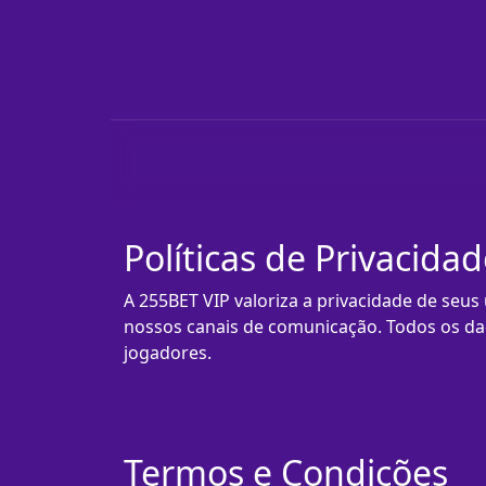
Políticas de Privacida
A 255BET VIP valoriza a privacidade de seu
nossos canais de comunicação. Todos os dad
jogadores.
Termos e Condições