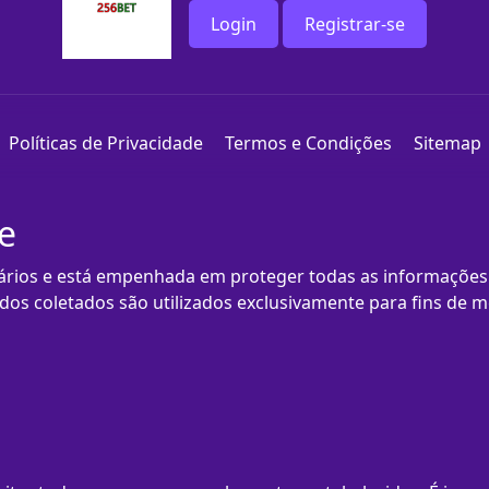
Login
Registrar-se
Políticas de Privacidade
Termos e Condições
Sitemap
de
uários e está empenhada em proteger todas as informações
os coletados são utilizados exclusivamente para fins de m