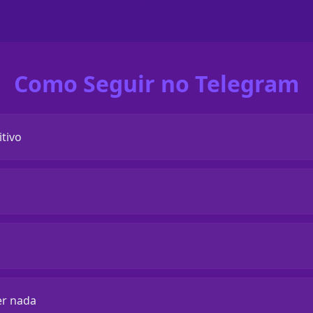
Como Seguir no Telegram
tivo
er nada