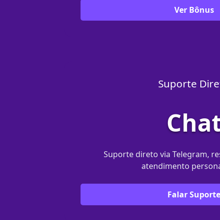
Ver Bônus
Suporte Dire
Cha
Suporte direto via Telegram, r
atendimento persona
Falar Suport