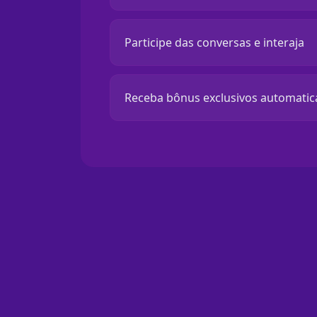
Participe das conversas e interaja
Receba bônus exclusivos automati