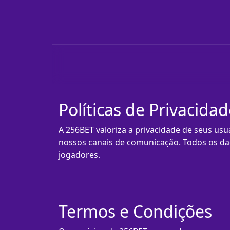
Políticas de Privacida
A 256BET valoriza a privacidade de seus us
nossos canais de comunicação. Todos os dad
jogadores.
Termos e Condições