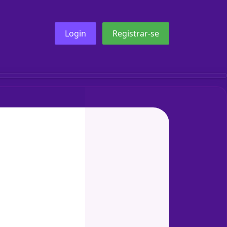
Login
Registrar-se