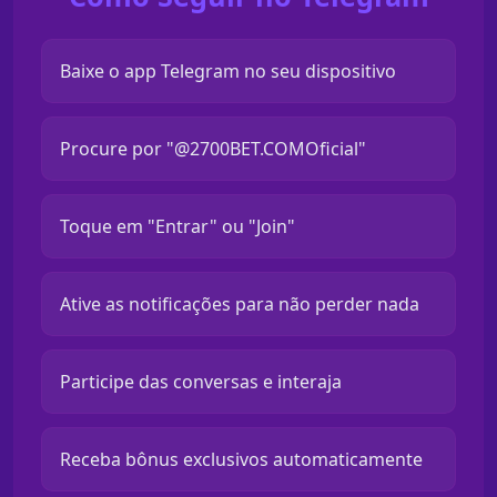
Baixe o app Telegram no seu dispositivo
Procure por "@2700BET.COMOficial"
Toque em "Entrar" ou "Join"
Ative as notificações para não perder nada
Participe das conversas e interaja
Receba bônus exclusivos automaticamente