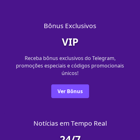
Bônus Exclusivos
VIP
Receba bônus exclusivos do Telegram,
promoções especiais e códigos promocionais
únicos!
Ver Bônus
Notícias em Tempo Real
24/7