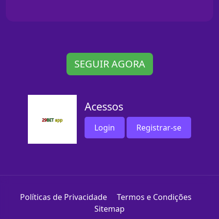
SEGUIR AGORA
Acessos
Login
Registrar-se
Políticas de Privacidade
Termos e Condições
Sitemap