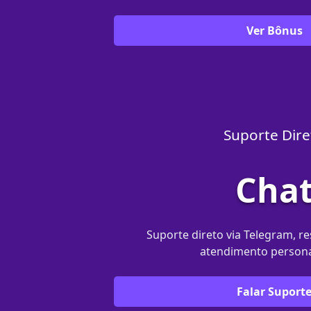
Ver Bônus
Suporte Dire
Cha
Suporte direto via Telegram, r
atendimento persona
Falar Suport