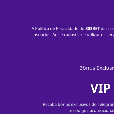
A Política de Privacidade do
303BET
descrev
usuários. Ao se cadastrar e utilizar os se
Bônus Exclusi
VIP
Receba bônus exclusivos do Telegra
e códigos promocionai