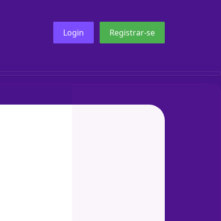
Login
Registrar-se