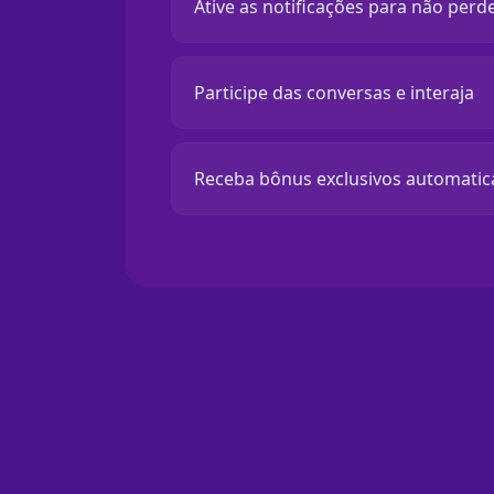
Ative as notificações para não perd
Participe das conversas e interaja
Receba bônus exclusivos automati