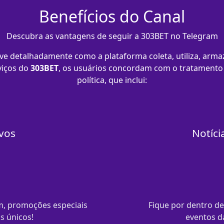
Benefícios do Canal
Descubra as vantagens de seguir a 303BET no Telegram
e detalhadamente como a plataforma coleta, utiliza, arma
rviços do
303BET
, os usuários concordam com o tratamento
política, que inclui:
vos
Notíci
m, promoções especiais
Fique por dentro d
s únicos!
eventos d