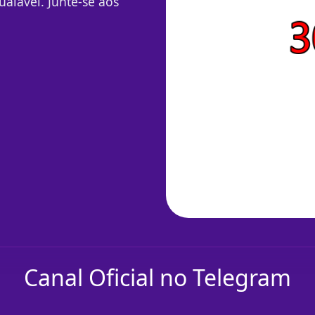
ualável. Junte-se aos
Canal Oficial no Telegram