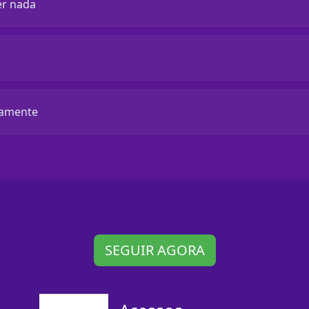
er nada
camente
SEGUIR AGORA