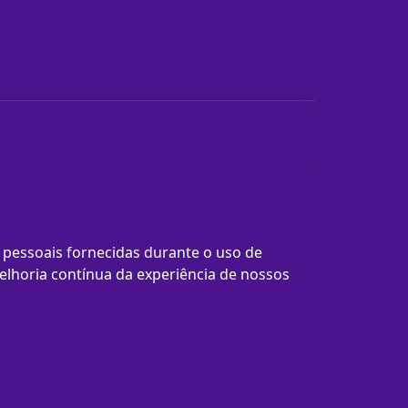
 pessoais fornecidas durante o uso de
elhoria contínua da experiência de nossos