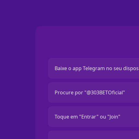
Baixe o app Telegram no seu disposi
Procure por "@303BETOficial"
Toque em "Entrar" ou "Join"