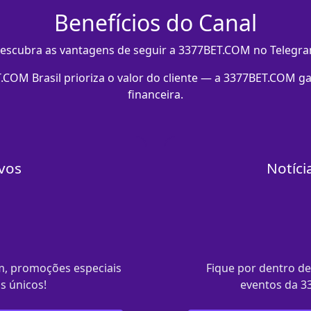
Benefícios do Canal
escubra as vantagens de seguir a 3377BET.COM no Telegr
.COM Brasil prioriza o valor do cliente — a 3377BET.COM g
financeira.
vos
Notíci
m, promoções especiais
Fique por dentro d
s únicos!
eventos da 3