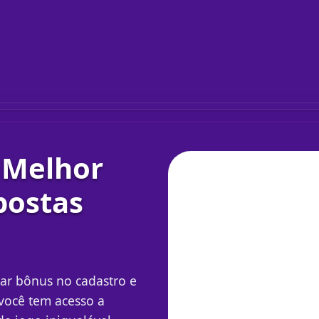
 Melhor
postas
ar bônus no cadastro e
você tem acesso a