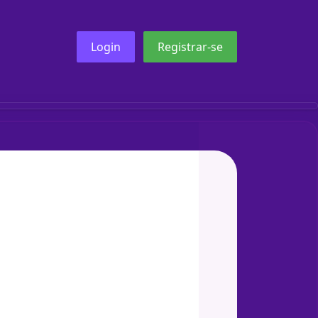
Login
Registrar-se