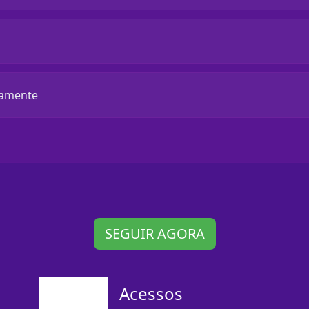
camente
SEGUIR AGORA
Acessos