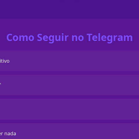
Como Seguir no Telegram
tivo
"
er nada