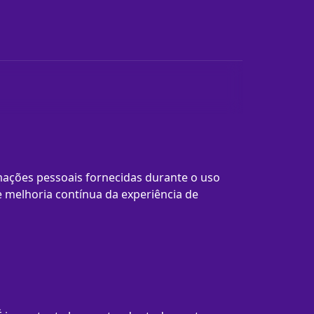
mações pessoais fornecidas durante o uso
e melhoria contínua da experiência de