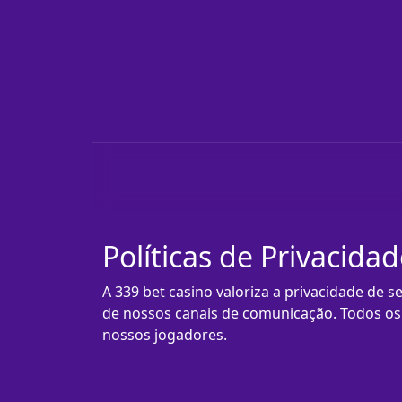
Políticas de Privacida
A 339 bet casino valoriza a privacidade de
de nossos canais de comunicação. Todos os 
nossos jogadores.