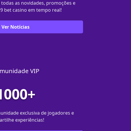
e todas as novidades, promoções e
9 bet casino em tempo real!
Ver Notícias
munidade VIP
1000+
unidade exclusiva de jogadores e
rtilhe experiências!