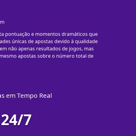
am
alta pontuação e momentos dramáticos que
ades únicas de apostas devido à qualidade
luem não apenas resultados de jogos, mas
é mesmo apostas sobre o número total de
as em Tempo Real
24/7