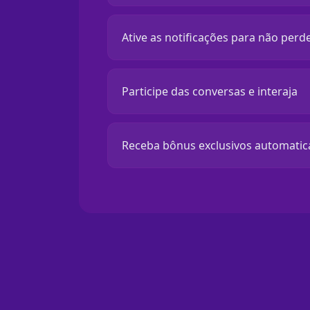
Ative as notificações para não perd
Participe das conversas e interaja
Receba bônus exclusivos automati