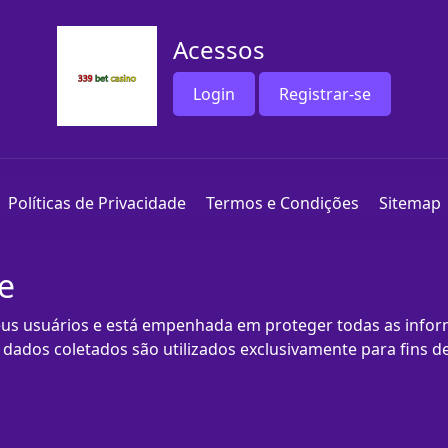
Acessos
Login
Registrar-se
Políticas de Privacidade
Termos e Condições
Sitemap
de
 seus usuários e está empenhada em proteger todas as info
dados coletados são utilizados exclusivamente para fins d