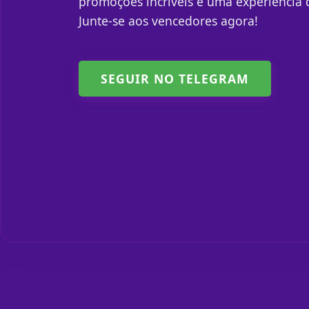
promoções incríveis e uma experiência d
Junte-se aos vencedores agora!
SEGUIR NO TELEGRAM