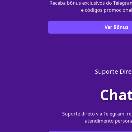
Receba bônus exclusivos do Telegra
e códigos promocionai
Ver Bônus
Suporte Dire
Cha
Suporte direto via Telegram, r
atendimento persona