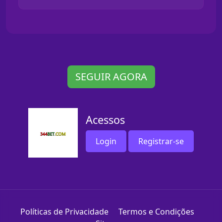
SEGUIR AGORA
Acessos
Login
Registrar-se
Políticas de Privacidade
Termos e Condições