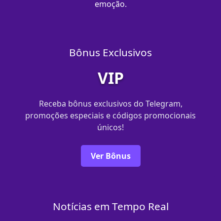
emoção.
Bônus Exclusivos
VIP
Receba bônus exclusivos do Telegram,
promoções especiais e códigos promocionais
únicos!
Ver Bônus
Notícias em Tempo Real