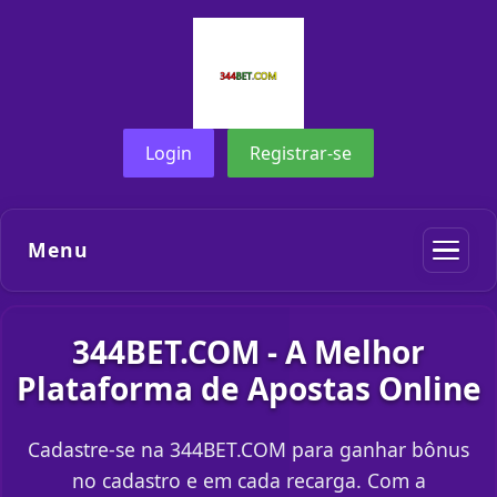
Login
Registrar-se
Menu
344BET.COM - A Melhor
Plataforma de Apostas Online
Cadastre-se na 344BET.COM para ganhar bônus
no cadastro e em cada recarga. Com a