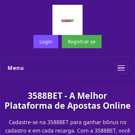
Login
Registrar-se
Menu
3588BET - A Melhor
Plataforma de Apostas Online
Cadastre-se na 3588BET para ganhar bônus no
cadastro e em cada recarga. Com a 3588BET, você