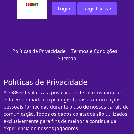
Login
Registrar-se
Políticas de Privacidade
Termos e Condições
Sitemap
Políticas de Privacidade
A 3588BET valoriza a privacidade de seus usuários e
está empenhada em proteger todas as informações
pessoais fornecidas durante o uso de nossos canais de
comunicação. Todos os dados coletados são utilizados
exclusivamente para fins de melhoria contínua da
experiência de nossos jogadores.