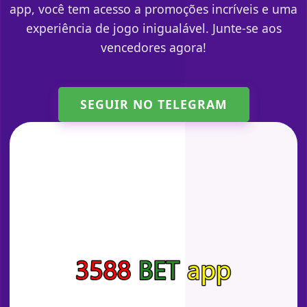
app, você tem acesso a promoções incríveis e uma
experiência de jogo inigualável. Junte-se aos
vencedores agora!
SEGUIR NO TELEGRAM