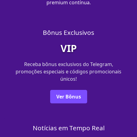
premium contínua.
Bônus Exclusivos
VIP
Receba bônus exclusivos do Telegram,
promoções especiais e códigos promocionais
únicos!
Ver Bônus
Notícias em Tempo Real