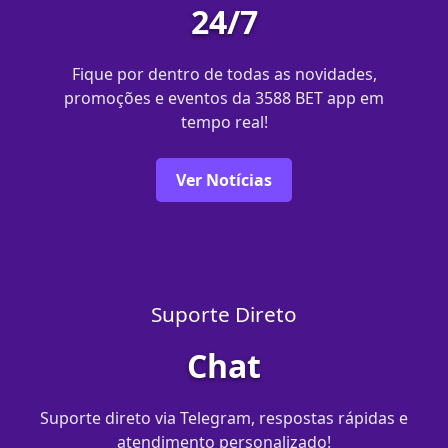
24/7
Fique por dentro de todas as novidades,
promoções e eventos da 3588 BET app em
tempo real!
Ver Notícias
Suporte Direto
Chat
Suporte direto via Telegram, respostas rápidas e
atendimento personalizado!