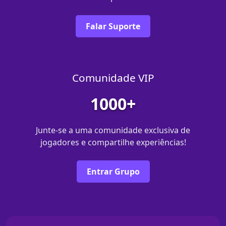
Falar Suporte
Comunidade VIP
1000+
Junte-se a uma comunidade exclusiva de
jogadores e compartilhe experiências!
Entrar Grupo