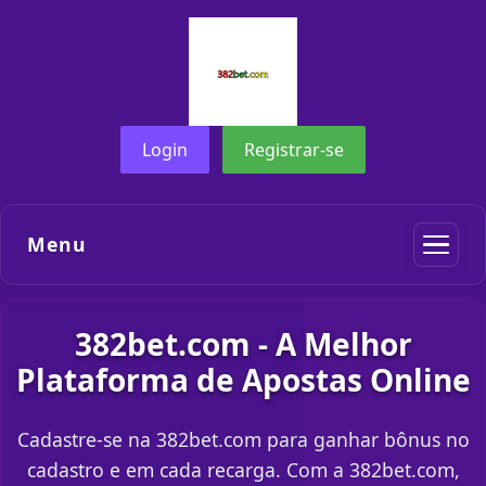
Login
Registrar-se
Menu
382bet.com - A Melhor
Plataforma de Apostas Online
Cadastre-se na 382bet.com para ganhar bônus no
cadastro e em cada recarga. Com a 382bet.com,