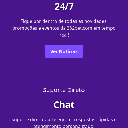
24/7
Fique por dentro de todas as novidades,
promoções e eventos da 382bet.com em tempo
real!
Ver Notícias
Suporte Direto
Chat
Suporte direto via Telegram, respostas rápidas e
atendimento personalizado!