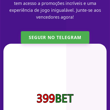
tem acesso a promoções incríveis e uma
experiência de jogo inigualável. Junte-se aos
vencedores agora!
SEGUIR NO TELEGRAM