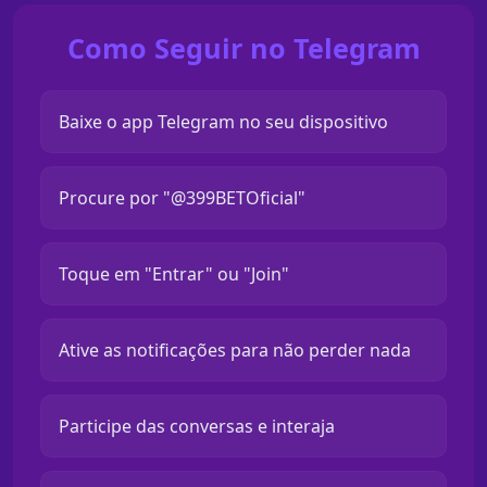
Como Seguir no Telegram
Baixe o app Telegram no seu dispositivo
Procure por "@399BETOficial"
Toque em "Entrar" ou "Join"
Ative as notificações para não perder nada
Participe das conversas e interaja