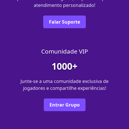
atendimento personalizado!
Falar Suporte
Comunidade VIP
1000+
Junte-se a uma comunidade exclusiva de
jogadores e compartilhe experiências!
Entrar Grupo