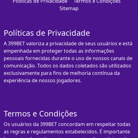
Políticas de Privacidade
Termos e Condições
Sitemap
Políticas de Privacidade
A 399BET valoriza a privacidade de seus usuários e está
empenhada em proteger todas as informações
pessoais fornecidas durante o uso de nossos canais de
comunicação. Todos os dados coletados são utilizados
exclusivamente para fins de melhoria contínua da
experiência de nossos jogadores.
Termos e Condições
Os usuários da 399BET concordam em respeitar todas
as regras e regulamentos estabelecidos. É importante