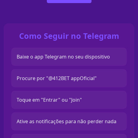
Como Seguir no Telegram
Baixe o app Telegram no seu dispositivo
Procure por "@412BET appOficial"
Toque em "Entrar" ou "Join"
Ative as notificações para não perder nada