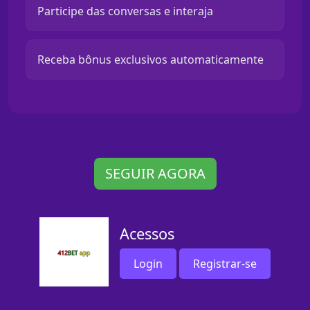
Participe das conversas e interaja
Receba bônus exclusivos automaticamente
SEGUIR AGORA
Acessos
Login
Registrar-se