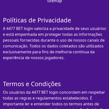
Sitemap
Políticas de Privacidade
A 4477 BET login valoriza a privacidade de seus usuários
e está empenhada em proteger todas as informações
pessoais fornecidas durante o uso de nossos canais de
comunicação. Todos os dados coletados são utilizados
exclusivamente para fins de melhoria contínua da
experiência de nossos jogadores.
Termos e Condições
Os usuários da 4477 BET login concordam em respeitar
todas as regras e regulamentos estabelecidos. É
importante ler e entender todos os termos antes de