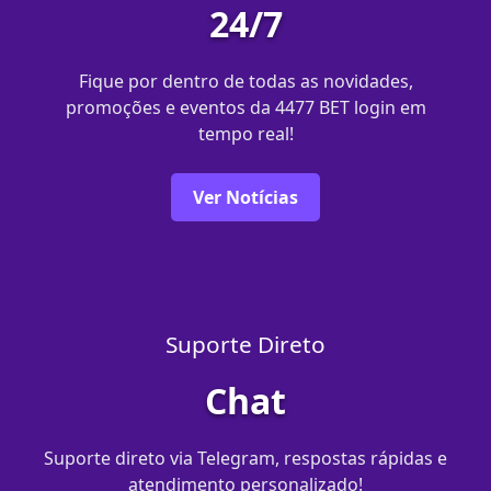
24/7
Fique por dentro de todas as novidades,
promoções e eventos da 4477 BET login em
tempo real!
Ver Notícias
Suporte Direto
Chat
Suporte direto via Telegram, respostas rápidas e
atendimento personalizado!