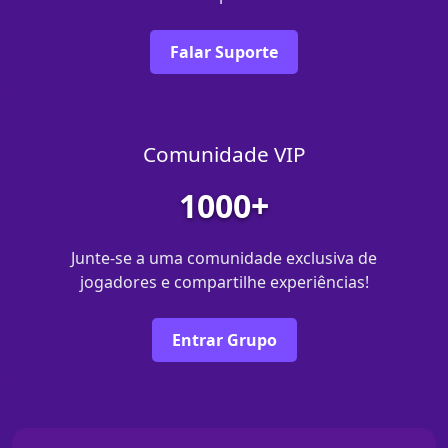
Falar Suporte
Comunidade VIP
1000+
Junte-se a uma comunidade exclusiva de
jogadores e compartilhe experiências!
Entrar Grupo