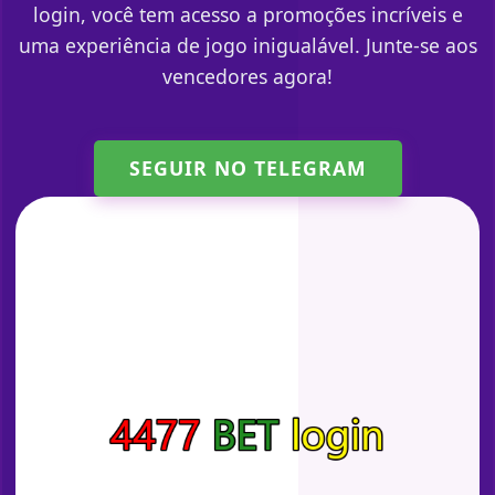
login, você tem acesso a promoções incríveis e
uma experiência de jogo inigualável. Junte-se aos
vencedores agora!
SEGUIR NO TELEGRAM