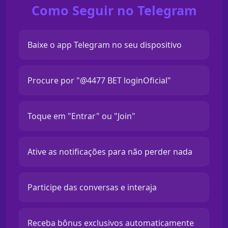
Como Seguir no Telegram
Baixe o app Telegram no seu dispositivo
Procure por "@4477 BET loginOficial"
Toque em "Entrar" ou "Join"
Ative as notificações para não perder nada
Participe das conversas e interaja
Receba bônus exclusivos automaticamente