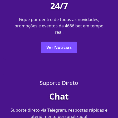
24/7
Fique por dentro de todas as novidades,
promoções e eventos da 4666 bet em tempo
real!
Ver Notícias
Suporte Direto
Chat
Suporte direto via Telegram, respostas rápidas e
atendimento personalizado!