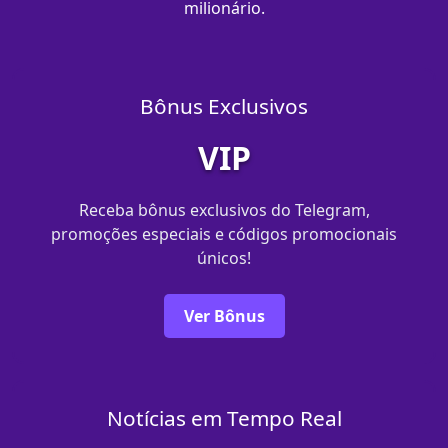
milionário.
Bônus Exclusivos
VIP
Receba bônus exclusivos do Telegram,
promoções especiais e códigos promocionais
únicos!
Ver Bônus
Notícias em Tempo Real