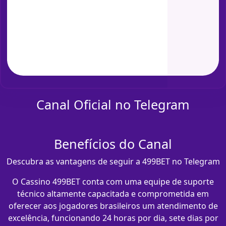
Canal Oficial no Telegram
Benefícios do Canal
Descubra as vantagens de seguir a 499BET no Telegram
O Cassino 499BET conta com uma equipe de suporte
técnico altamente capacitada e comprometida em
oferecer aos jogadores brasileiros um atendimento de
excelência, funcionando 24 horas por dia, sete dias por