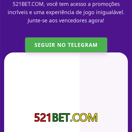
521BET.COM, você tem acesso a promoções
incríveis e uma experiência de jogo inigualável.
Junte-se aos vencedores agora!
SEGUIR NO TELEGRAM