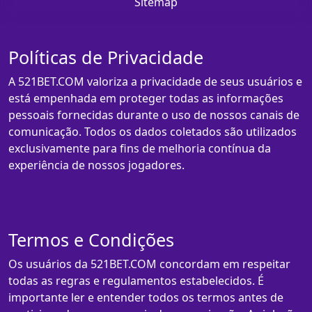
Sitemap
Políticas de Privacidade
A 521BET.COM valoriza a privacidade de seus usuários e
está empenhada em proteger todas as informações
pessoais fornecidas durante o uso de nossos canais de
comunicação. Todos os dados coletados são utilizados
exclusivamente para fins de melhoria contínua da
experiência de nossos jogadores.
Termos e Condições
Os usuários da 521BET.COM concordam em respeitar
todas as regras e regulamentos estabelecidos. É
importante ler e entender todos os termos antes de