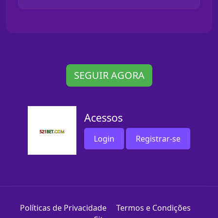
SEGUIR AGORA
Acessos
Login
Registrar-se
Políticas de Privacidade
Termos e Condições