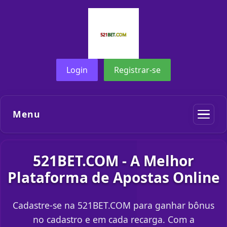
Login
Registrar-se
Menu
521BET.COM - A Melhor
Plataforma de Apostas Online
Cadastre-se na 521BET.COM para ganhar bônus
no cadastro e em cada recarga. Com a