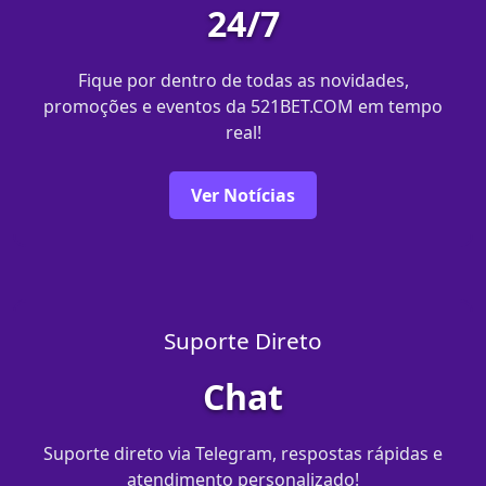
24/7
Fique por dentro de todas as novidades,
promoções e eventos da 521BET.COM em tempo
real!
Ver Notícias
Suporte Direto
Chat
Suporte direto via Telegram, respostas rápidas e
atendimento personalizado!