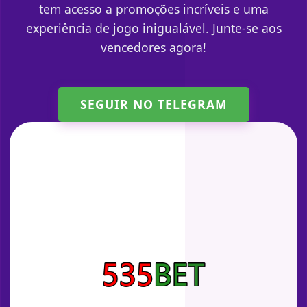
tem acesso a promoções incríveis e uma
experiência de jogo inigualável. Junte-se aos
vencedores agora!
SEGUIR NO TELEGRAM