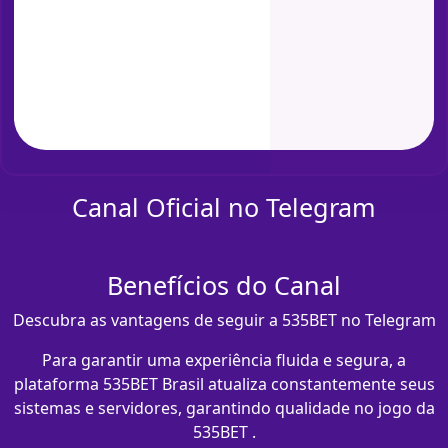
Canal Oficial no Telegram
Benefícios do Canal
Descubra as vantagens de seguir a 535BET no Telegram
Para garantir uma experiência fluida e segura, a
plataforma 535BET Brasil atualiza constantemente seus
sistemas e servidores, garantindo qualidade no jogo da
535BET .