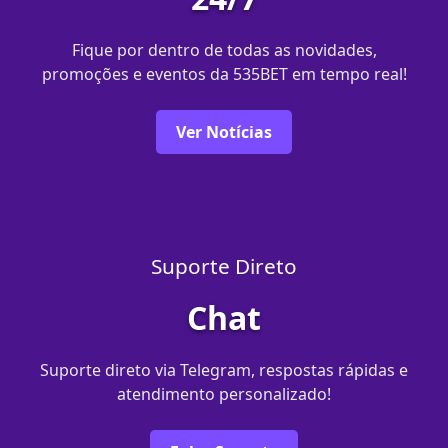
Fique por dentro de todas as novidades,
promoções e eventos da 535BET em tempo real!
Ver Notícias
Suporte Direto
Chat
Suporte direto via Telegram, respostas rápidas e
atendimento personalizado!