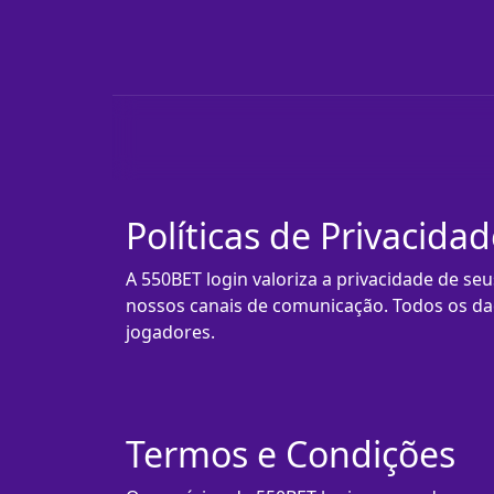
Políticas de Privacida
A 550BET login valoriza a privacidade de s
nossos canais de comunicação. Todos os dad
jogadores.
Termos e Condições