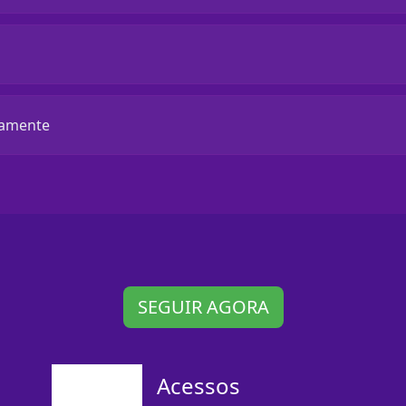
camente
SEGUIR AGORA
Acessos