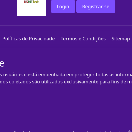
Login
Registrar-se
Políticas de Privacidade
Termos e Condições
Sitemap
de
eus usuários e está empenhada em proteger todas as inform
os coletados são utilizados exclusivamente para fins de m