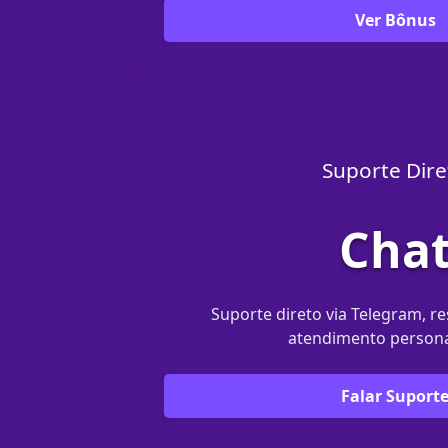
Ver Bônus
Suporte Dire
Cha
Suporte direto via Telegram, r
atendimento persona
Falar Suport