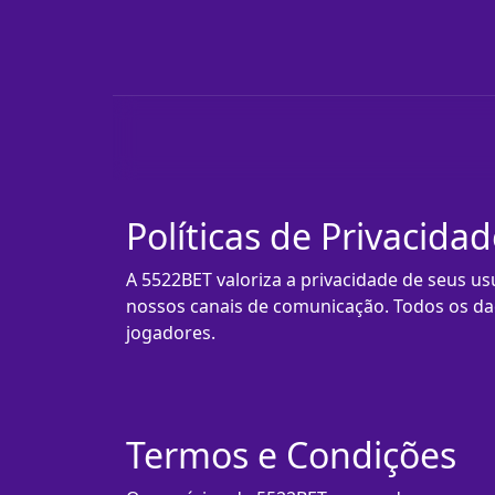
Políticas de Privacida
A 5522BET valoriza a privacidade de seus u
nossos canais de comunicação. Todos os dad
jogadores.
Termos e Condições