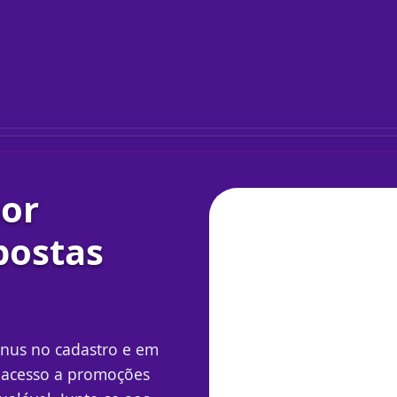
hor
postas
nus no cadastro e em
 acesso a promoções