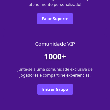
atendimento personalizado!
Falar Suporte
Comunidade VIP
1000+
Junte-se a uma comunidade exclusiva de
jogadores e compartilhe experiências!
Entrar Grupo