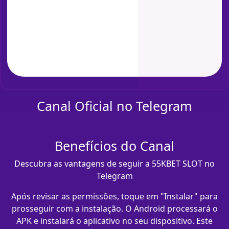
Canal Oficial no Telegram
Benefícios do Canal
Descubra as vantagens de seguir a 55KBET SLOT no
Telegram
Após revisar as permissões, toque em "Instalar" para
prosseguir com a instalação. O Android processará o
APK e instalará o aplicativo no seu dispositivo. Este