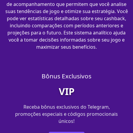
de acompanhamento que permitem que você analise
suas tendências de jogo e otimize sua estratégia. Você
pode ver estatísticas detalhadas sobre seu cashback,
incluindo comparações com períodos anteriores e
projeções para o futuro. Este sistema analítico ajuda
você a tomar decisões informadas sobre seu jogo e
maximizar seus benefícios.
Bônus Exclusivos
VIP
Receba bônus exclusivos do Telegram,
promoções especiais e códigos promocionais
únicos!