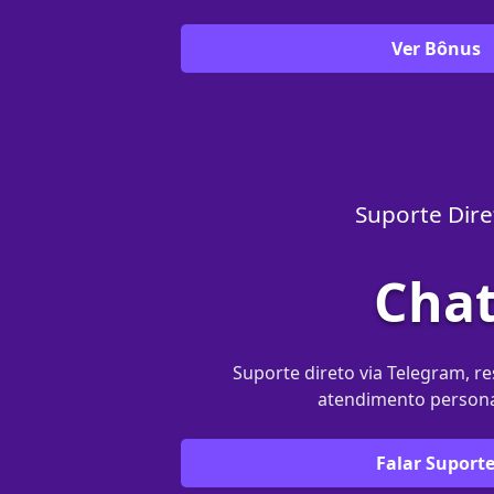
Ver Bônus
Suporte Dire
Cha
Suporte direto via Telegram, r
atendimento persona
Falar Suport