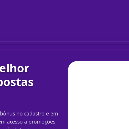
elhor
postas
 bônus no cadastro e em
tem acesso a promoções