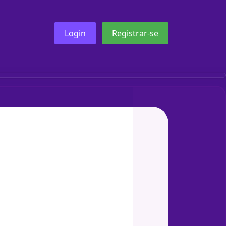
Login
Registrar-se