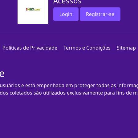
Acessos
Login
Registrar-se
Políticas de Privacidade
Termos e Condições
Sitemap
de
s usuários e está empenhada em proteger todas as informaç
os coletados são utilizados exclusivamente para fins de m