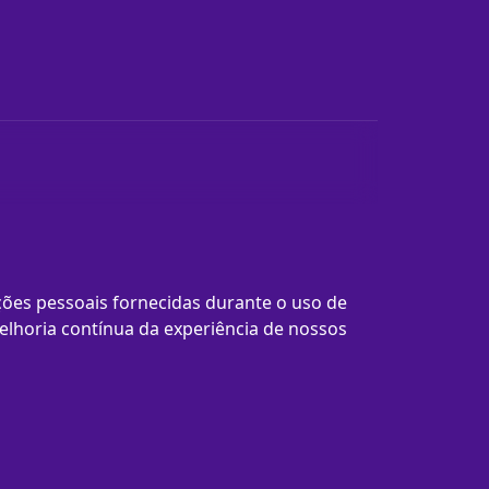
ões pessoais fornecidas durante o uso de
elhoria contínua da experiência de nossos