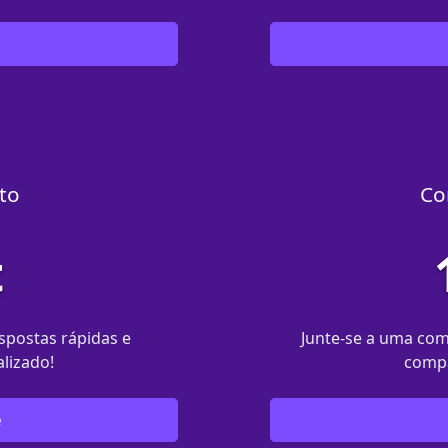
to
Co
t
espostas rápidas e
Junte-se a uma com
lizado!
compa
e