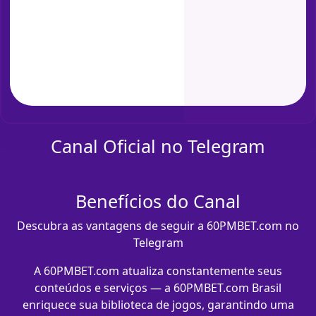
Canal Oficial no Telegram
Benefícios do Canal
Descubra as vantagens de seguir a 60PMBET.com no
Telegram
A 60PMBET.com atualiza constantemente seus
conteúdos e serviços — a 60PMBET.com Brasil
enriquece sua biblioteca de jogos, garantindo uma