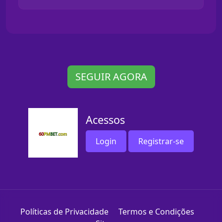
SEGUIR AGORA
Acessos
Login
Registrar-se
Políticas de Privacidade
Termos e Condições