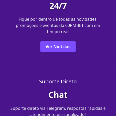
24/7
Fique por dentro de todas as novidades,
promoções e eventos da 60PMBET.com em
tempo real!
Ver Notícias
Suporte Direto
Chat
Suporte direto via Telegram, respostas rápidas e
atendimento personalizado!