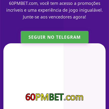
60PMBET.com, você tem acesso a promoções
incríveis e uma experiência de jogo inigualável.
Junte-se aos vencedores agora!
SEGUIR NO TELEGRAM