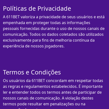
Políticas de Privacidade
A 611BET valoriza a privacidade de seus usuários e está
empenhada em proteger todas as informações
pessoais fornecidas durante o uso de nossos canais de
comunicação. Todos os dados coletados são utilizados
exclusivamente para fins de melhoria contínua da
experiência de nossos jogadores.
Termos e Condições
Os usuários da 611BET concordam em respeitar todas
as regras e regulamentos estabelecidos. É importante
ler e entender todos os termos antes de participar de
nossos canais de comunicação. A violação destes
termos pode resultar em penalizações ou na