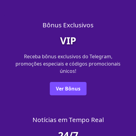
Bônus Exclusivos
VIP
Receba bônus exclusivos do Telegram,
promoções especiais e códigos promocionais
únicos!
Ver Bônus
Notícias em Tempo Real
24/7