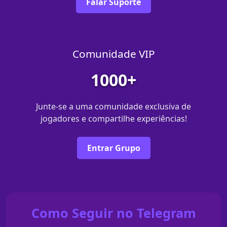
Falar Suporte
Comunidade VIP
1000+
Junte-se a uma comunidade exclusiva de
jogadores e compartilhe experiências!
Entrar Grupo
Como Seguir no Telegram