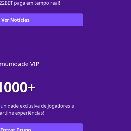
22BET paga em tempo real!
Ver Notícias
munidade VIP
1000+
unidade exclusiva de jogadores e
rtilhe experiências!
Entrar Grupo