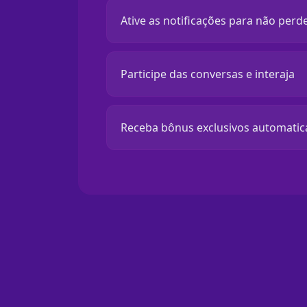
Ative as notificações para não perd
Participe das conversas e interaja
Receba bônus exclusivos automati