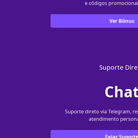
e códigos promocionai
Ver Bônus
Suporte Dire
Cha
Suporte direto via Telegram, r
atendimento persona
Falar Suport