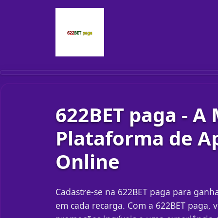
622BET paga - A
Plataforma de A
Online
Cadastre-se na 622BET paga para ganha
em cada recarga. Com a 622BET paga, v