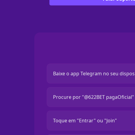
Baixe o app Telegram no seu disposi
Procure por "@622BET pagaOficial"
Toque em "Entrar" ou "Join"