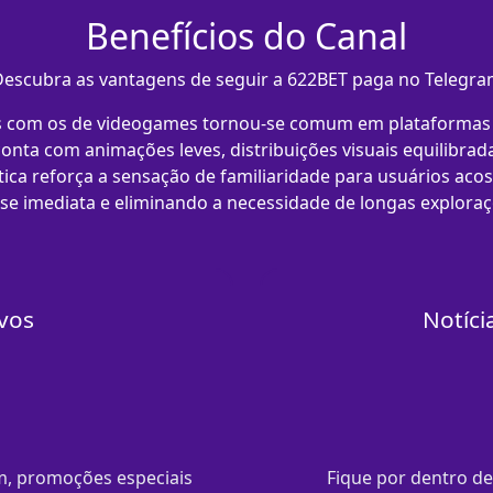
Benefícios do Canal
escubra as vantagens de seguir a 622BET paga no Telegr
 com os de videogames tornou-se comum em plataformas di
 conta com animações leves, distribuições visuais equilib
tética reforça a sensação de familiaridade para usuários a
se imediata e eliminando a necessidade de longas exploraç
vos
Notíci
m, promoções especiais
Fique por dentro d