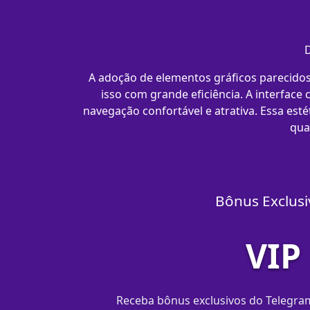
D
A adoção de elementos gráficos parecidos
isso com grande eficiência. A interface
navegação confortável e atrativa. Essa es
qua
Bônus Exclusi
VIP
Receba bônus exclusivos do Telegra