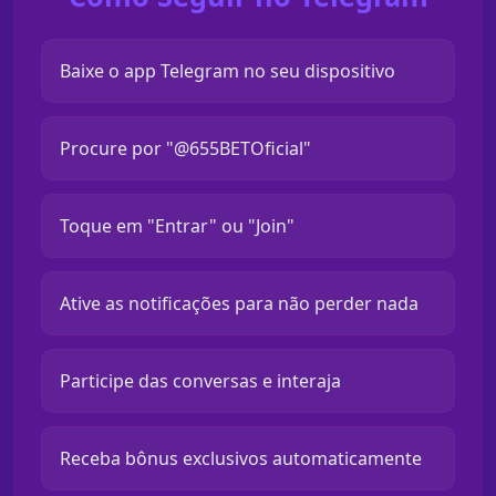
Baixe o app Telegram no seu dispositivo
Procure por "@655BETOficial"
Toque em "Entrar" ou "Join"
Ative as notificações para não perder nada
Participe das conversas e interaja
Receba bônus exclusivos automaticamente