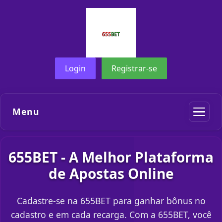
Login
Registrar-se
Menu
655BET - A Melhor Plataforma
de Apostas Online
Cadastre-se na 655BET para ganhar bônus no
cadastro e em cada recarga. Com a 655BET, você