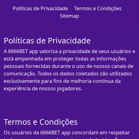
Políticas de Privacidade
Termos e Condições
Sitemap
Políticas de Privacidade
A 6666BET app valoriza a privacidade de seus usuários e
está empenhada em proteger todas as informações
pessoais fornecidas durante o uso de nossos canais de
comunicação. Todos os dados coletados são utilizados
exclusivamente para fins de melhoria contínua da
experiência de nossos jogadores.
Termos e Condições
Os usuários da 6666BET app concordam em respeitar