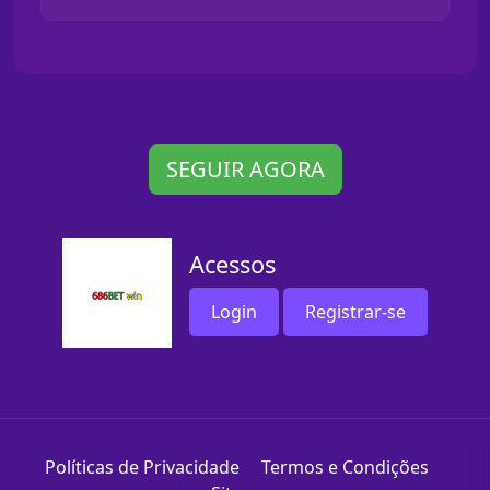
SEGUIR AGORA
Acessos
Login
Registrar-se
Políticas de Privacidade
Termos e Condições