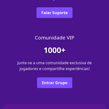
Falar Suporte
Comunidade VIP
1000+
Junte-se a uma comunidade exclusiva de
jogadores e compartilhe experiências!
Entrar Grupo