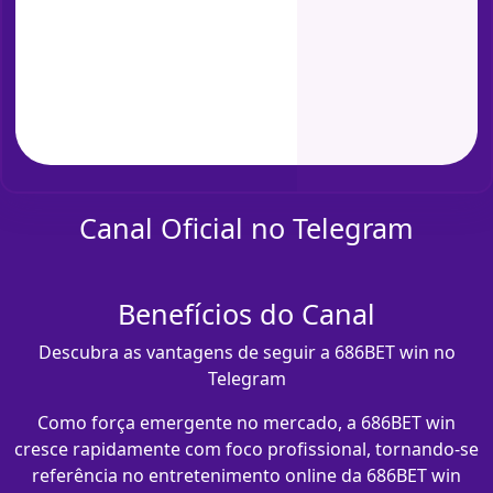
Canal Oficial no Telegram
Benefícios do Canal
Descubra as vantagens de seguir a 686BET win no
Telegram
Como força emergente no mercado, a 686BET win
cresce rapidamente com foco profissional, tornando-se
referência no entretenimento online da 686BET win