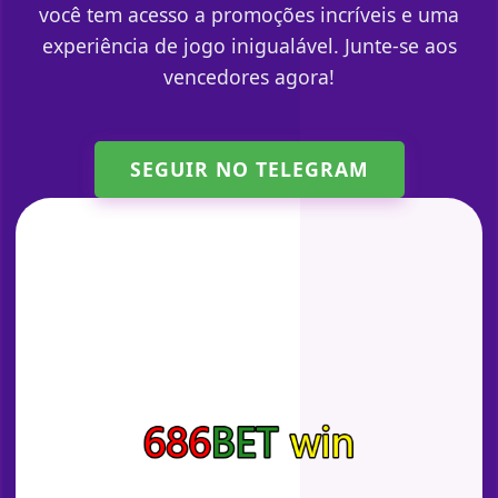
você tem acesso a promoções incríveis e uma
experiência de jogo inigualável. Junte-se aos
vencedores agora!
SEGUIR NO TELEGRAM