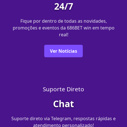
24/7
Fique por dentro de todas as novidades,
promoções e eventos da 686BET win em tempo
real!
Ver Notícias
Suporte Direto
Chat
Suporte direto via Telegram, respostas rápidas e
atendimento personalizado!