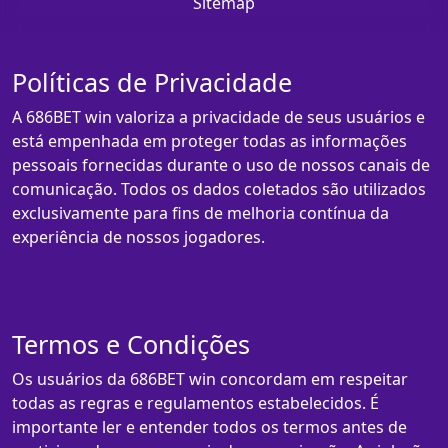
Sitemap
Políticas de Privacidade
A 686BET win valoriza a privacidade de seus usuários e
está empenhada em proteger todas as informações
pessoais fornecidas durante o uso de nossos canais de
comunicação. Todos os dados coletados são utilizados
exclusivamente para fins de melhoria contínua da
experiência de nossos jogadores.
Termos e Condições
Os usuários da 686BET win concordam em respeitar
todas as regras e regulamentos estabelecidos. É
importante ler e entender todos os termos antes de