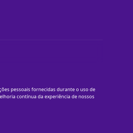
ções pessoais fornecidas durante o uso de
elhoria contínua da experiência de nossos