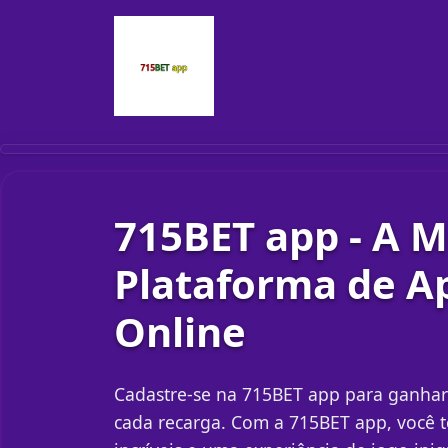
715BET app - A 
Plataforma de A
Online
Cadastre-se na 715BET app para ganhar
cada recarga. Com a 715BET app, você 