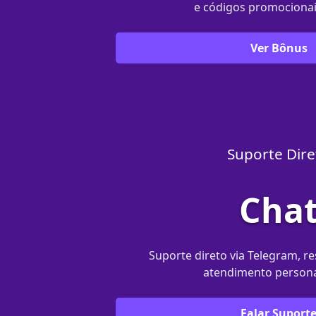
e códigos promocionai
Ver Bônus
Suporte Dire
Cha
Suporte direto via Telegram, r
atendimento persona
Falar Suport