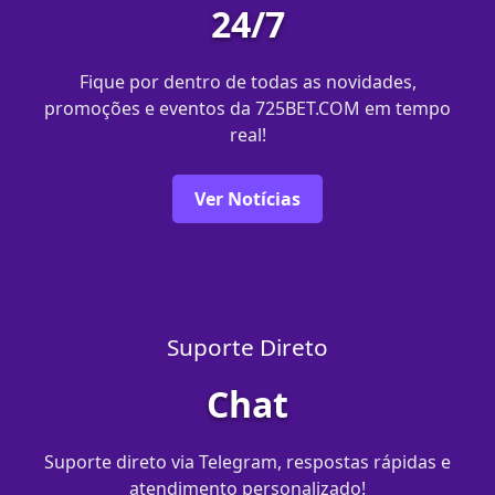
24/7
Fique por dentro de todas as novidades,
promoções e eventos da 725BET.COM em tempo
real!
Ver Notícias
Suporte Direto
Chat
Suporte direto via Telegram, respostas rápidas e
atendimento personalizado!