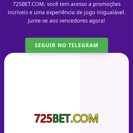
725BET.COM, você tem acesso a promoções
incríveis e uma experiência de jogo inigualável.
Junte-se aos vencedores agora!
SEGUIR NO TELEGRAM