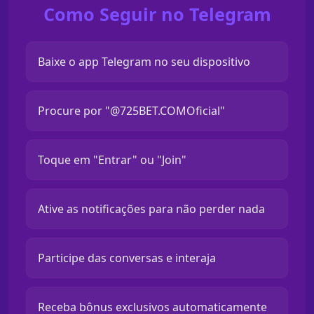
Como Seguir no Telegram
Baixe o app Telegram no seu dispositivo
Procure por "@725BET.COMOficial"
Toque em "Entrar" ou "Join"
Ative as notificações para não perder nada
Participe das conversas e interaja
Receba bônus exclusivos automaticamente