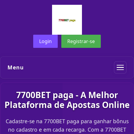
Login
Registrar-se
Menu
7700BET paga - A Melhor
Plataforma de Apostas Online
Cadastre-se na 7700BET paga para ganhar bônus
no cadastro e em cada recarga. Com a 7700BET