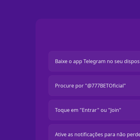
Baixe o app Telegram no seu disposi
Procure por "@777BETOficial"
Toque em "Entrar" ou "Join"
Ative as notificações para não perd