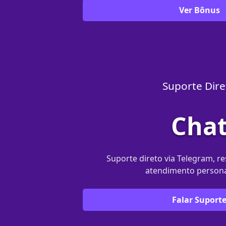
Ver Bônus
Suporte Dire
Cha
Suporte direto via Telegram, r
atendimento persona
Falar Suport