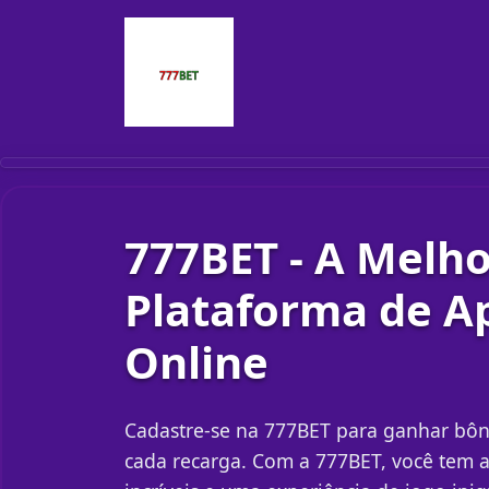
777BET - A Melh
Plataforma de A
Online
Cadastre-se na 777BET para ganhar bôn
cada recarga. Com a 777BET, você tem 