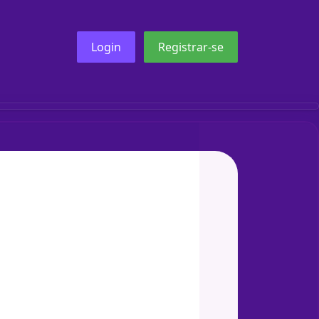
Login
Registrar-se