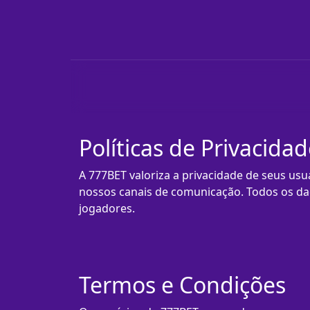
Políticas de Privacida
A 777BET valoriza a privacidade de seus us
nossos canais de comunicação. Todos os dad
jogadores.
Termos e Condições