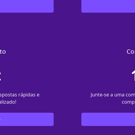
to
Co
t
espostas rápidas e
Junte-se a uma com
lizado!
compa
e