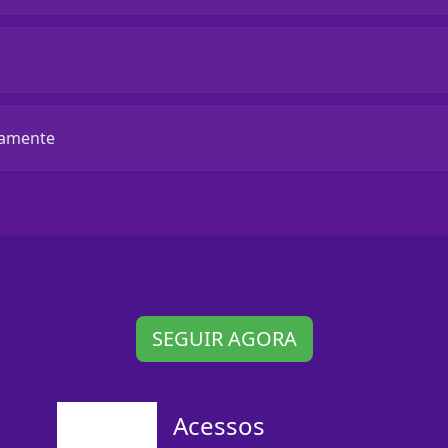
camente
SEGUIR AGORA
Acessos