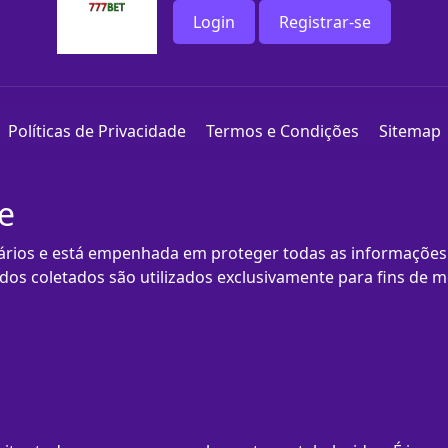
Login
Registrar-se
Políticas de Privacidade
Termos e Condições
Sitemap
de
uários e está empenhada em proteger todas as informações
os coletados são utilizados exclusivamente para fins de m