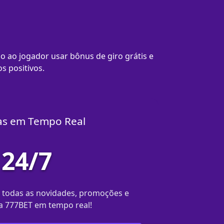
 ao jogador usar bônus de giro grátis e
s positivos.
as em Tempo Real
24/7
e todas as novidades, promoções e
a 777BET em tempo real!