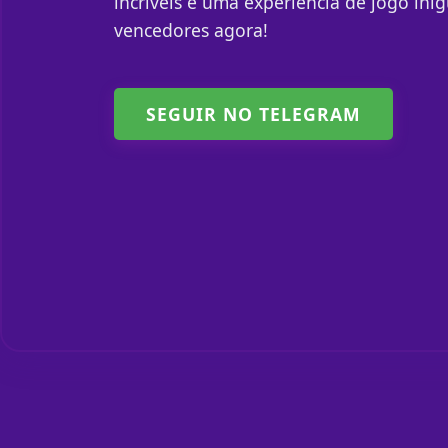
incríveis e uma experiência de jogo inig
vencedores agora!
SEGUIR NO TELEGRAM