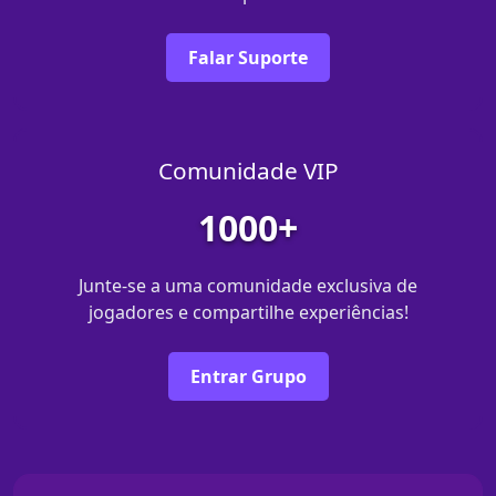
Falar Suporte
Comunidade VIP
1000+
Junte-se a uma comunidade exclusiva de
jogadores e compartilhe experiências!
Entrar Grupo