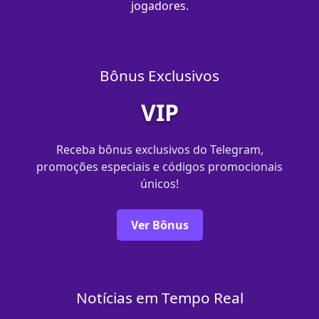
jogadores.
Bônus Exclusivos
VIP
Receba bônus exclusivos do Telegram,
promoções especiais e códigos promocionais
únicos!
Ver Bônus
Notícias em Tempo Real