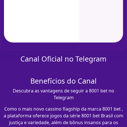
Canal Oficial no Telegram
Benefícios do Canal
Descubra as vantagens de seguir a 8001 bet no
Telegram
Como o mais novo cassino flagship da marca 8001 bet ,
a plataforma oferece jogos da série 8001 bet Brasil com
justiça e variedade, além de bônus insanos para os