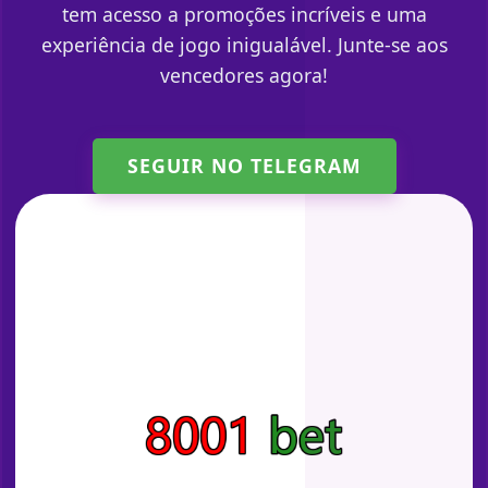
tem acesso a promoções incríveis e uma
experiência de jogo inigualável. Junte-se aos
vencedores agora!
SEGUIR NO TELEGRAM