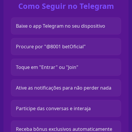
Como Seguir no Telegram
Baixe o app Telegram no seu dispositivo
Procure por "@8001 betOficial"
Toque em "Entrar" ou "Join"
Ative as notificações para não perder nada
Participe das conversas e interaja
Receba bônus exclusivos automaticamente