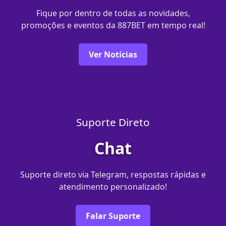
Fique por dentro de todas as novidades,
promoções e eventos da 887BET em tempo real!
Ver Notícias
Suporte Direto
Chat
Suporte direto via Telegram, respostas rápidas e
atendimento personalizado!
Falar Suporte