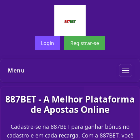
Login
Registrar-se
Menu
887BET - A Melhor Plataforma
de Apostas Online
Cadastre-se na 887BET para ganhar bônus no
cadastro e em cada recarga. Com a 887BET, você