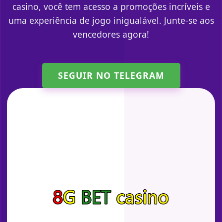
casino, você tem acesso a promoções incríveis e
uma experiência de jogo inigualável. Junte-se aos
vencedores agora!
SEGUIR NO TELEGRAM