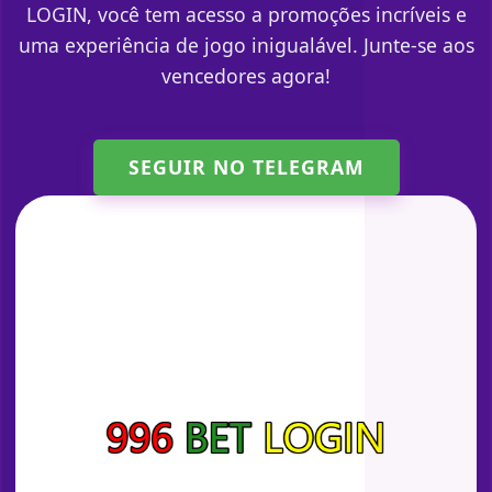
LOGIN, você tem acesso a promoções incríveis e
uma experiência de jogo inigualável. Junte-se aos
vencedores agora!
SEGUIR NO TELEGRAM