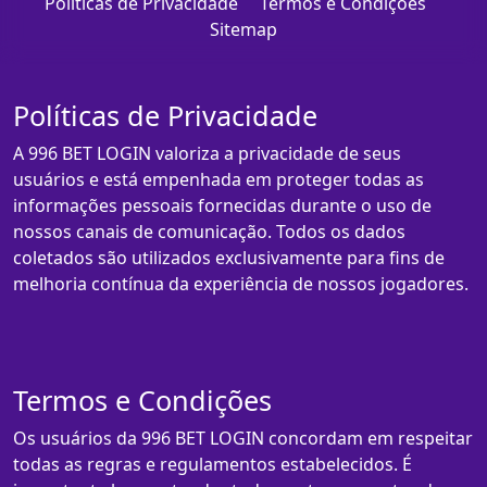
Políticas de Privacidade
Termos e Condições
Sitemap
Políticas de Privacidade
A 996 BET LOGIN valoriza a privacidade de seus
usuários e está empenhada em proteger todas as
informações pessoais fornecidas durante o uso de
nossos canais de comunicação. Todos os dados
coletados são utilizados exclusivamente para fins de
melhoria contínua da experiência de nossos jogadores.
Termos e Condições
Os usuários da 996 BET LOGIN concordam em respeitar
todas as regras e regulamentos estabelecidos. É