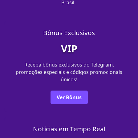
Brasil .
Bônus Exclusivos
VIP
Receba bônus exclusivos do Telegram,
promoções especiais e códigos promocionais
únicos!
Ver Bônus
Notícias em Tempo Real