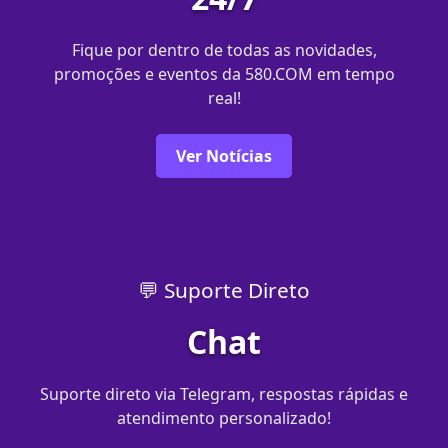
Fique por dentro de todas as novidades,
promoções e eventos da 580.COM em tempo
real!
Ver Notícias
💬 Suporte Direto
Chat
Suporte direto via Telegram, respostas rápidas e
atendimento personalizado!