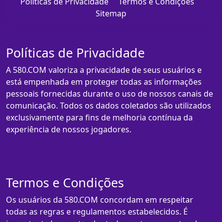
Políticas de Privacidade
Termos e Condições
Sitemap
Políticas de Privacidade
A 580.COM valoriza a privacidade de seus usuários e
está empenhada em proteger todas as informações
pessoais fornecidas durante o uso de nossos canais de
comunicação. Todos os dados coletados são utilizados
exclusivamente para fins de melhoria contínua da
experiência de nossos jogadores.
Termos e Condições
Os usuários da 580.COM concordam em respeitar
todas as regras e regulamentos estabelecidos. É