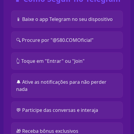
📱 Baixe o app Telegram no seu dispositivo
🔍 Procure por "@580.COMOficial"
👆 Toque em "Entrar" ou "Join"
🔔 Ative as notificações para não perder
nada
💬 Participe das conversas e interaja
🎁 Receba bônus exclusivos