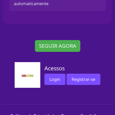
automaticamente
SEGUIR AGORA
Acessos
Login
Registrar-se