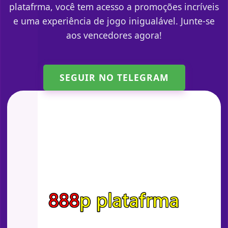
platafrma, você tem acesso a promoções incríveis
e uma experiência de jogo inigualável. Junte-se
aos vencedores agora!
SEGUIR NO TELEGRAM