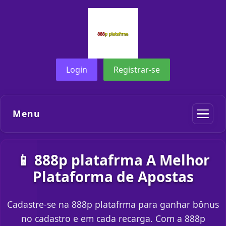
Login
Registrar-se
Menu
📱 888p platafrma A Melhor
Plataforma de Apostas
Cadastre-se na 888p platafrma para ganhar bônus
no cadastro e em cada recarga. Com a 888p