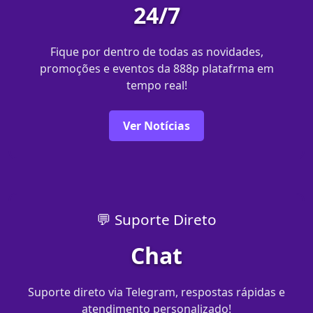
24/7
Fique por dentro de todas as novidades,
promoções e eventos da 888p platafrma em
tempo real!
Ver Notícias
💬 Suporte Direto
Chat
Suporte direto via Telegram, respostas rápidas e
atendimento personalizado!